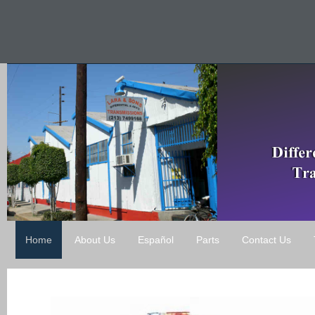
Home
About Us
Español
Parts
Contact Us